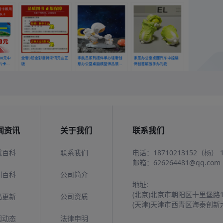
闻资讯
关于我们
联系我们
试百科
联系我们
电话：
18710213152（杨）
邮箱：
626264481@qq.com
训百科
公司简介
地址:
(北京)北京市朝阳区十里堡路
品更新
公司资质
(天津)天津市西青区海泰创新
闻动态
法律申明