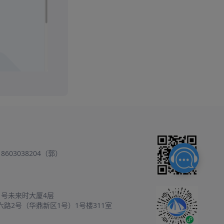
18603038204（郭）
1号未来时大厦4层
六路2号（华鼎新区1号）1号楼311室