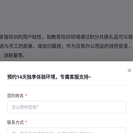
增强培训的用户粘性
。
如教育培训领域通过积分兑换礼品可以增
进与员工的距离，增加归属感；作为日常办公用品的领用登录，
、消耗量等。
×
使用积分
付费兑换、付费兑换。
+
预约14天独享体验环境，专属客服支持~
满足了不同用户的需求。实物的流程：用户下单
管理端处理发
-
您的姓名
*
需发货。
程获得相应的积分，也可以通过考试设置的规则就可以获得积分
联系方式
*
程、积极参与考试。