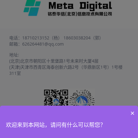
电话：
18710213152（杨）
18603038204（郭）
邮箱：
626264481@qq.com
地址:
(北京)北京市朝阳区十里堡路1号未来时大厦4层
(天津)天津市西青区海泰创新六路2号（华鼎新区1号）1号楼
311室
×
欢迎来到本网站，请问有什么可以帮您？
培训系统
上海国际高中
空气质量监测站
校园外卖系统
管家婆
虚拟仿真实训
外呼系统
景区售票系统
电子看板