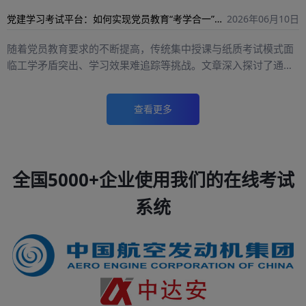
发、私有化数据安全、无上限使用、自主运维迁移等方面核心优
质源码的差异，帮助各行业用户规避采购陷阱。研究表明，完整
党建学习考试平台：如何实现党员教育“考学合一”与数据安全双突破？
2026年06月10日
势；以北京云帆互联科技有限公司自研云帆考试系统为实例，介
合规的考试系统源码可实现私有化内网部署、全功能二次开发、
绍该源码交付考试系统完整题库、防作弊、自动阅卷、多终端适
数据自主管控，助力各类机构搭建专属、安全、可迭代的线上考
随着党员教育要求的不断提高，传统集中授课与纸质考试模式面
配等全套功能，梳理政企、院校、涉密机构等适配场景，并给出
评平台，满足常态化考核、题库保护、涉密测评、商业化运营等
临工学矛盾突出、学习效果难追踪等挑战。文章深入探讨了通过
选购源码考试软件的甄别标准。文章指出，源码交付模式能解决
多元化数字化考核需求。
本地服务器部署考试系统（私有化部署）来实现数据自主可控、
传统云端考试平台数据受限、功能固化、持续续费等痛点，一次
满足等保及涉密管理要求的解决方案。详细介绍了党建考试平台
性买断完整考试系统源码可实现平台自主可控、长期降本，是有
查看更多
应具备的分级题库、智能组卷、人脸识别防作弊、多维度学情分
定制、数据安全需求单位搭建专属线上考核平台的优选方案。
析等核心功能，并结合实际应用场景说明了部署技术门槛低、支
持信创国产化环境、可扩展集群等高适应性优势。最后，展望了
AI辅助出题与智能阅卷的未来趋势，为各级党组织建设“考学合
全国5000+企业使用我们的在线考试
一”的安全高效考试平台提供了实用参考。
系统