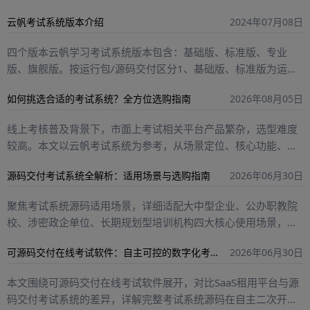
云帆考试系统版本介绍
2024年07月08日
四个版本云帆学习考试系统版本包含：基础版、标准版、专业
版、旗舰版。按运行包/源码交付区分1、基础版、标准版为运行
包交付，运行包是源代码程序编译后的文件。如果我们的考试系
如何挑选合适的考试系统？全方位选购指南
2026年08月05日
统功能已经完全满足您的需求或者没...
线上考核普及背景下，市面上考试相关平台产品繁杂，选型难度
较高。本文以云帆考试系统为参考，从场景定位、核心功能、安
全稳定性、适配拓展性、性价比与售后保障五大维度，详细讲解
源码交付考试系统全解析：适用场景与选购指南
2026年06月30日
考试系统、考试软件、在线考试系统、企业考试系统的选购方
法，帮助企业、校园、机构用户结合自身考核场景，避开选型误
聚焦考试系统源码适用场景，详细适配大中型企业、公办职教院
区，筛选出适配自身需求、稳定安全、高性价比的线上考核平
校、涉密政企单位、长期规划型培训机构四大核心使用场景，明
台，为常态化数字化考核落地提供实用参考。
确各类机构选用源码交付模式而非通用云端考试系统的核心原
可源码交付在线考试软件：自主可控的数字化考核解决方案
2026年06月30日
因。同时针对行业采购痛点，解答如何选择源码考试系统，从源
码完整性、技术架构、厂商资质、商用授权四个维度，梳理源码
本文围绕可源码交付在线考试软件展开，对比SaaS租用平台与源
交付在线考试软件的选购甄别要点。本文以北京云帆互联科技有
码交付考试系统的差异，详解完整考试系统源码在自主二次开
限公司自研考试系统为行业参考，区分源头自研产品与中间商劣