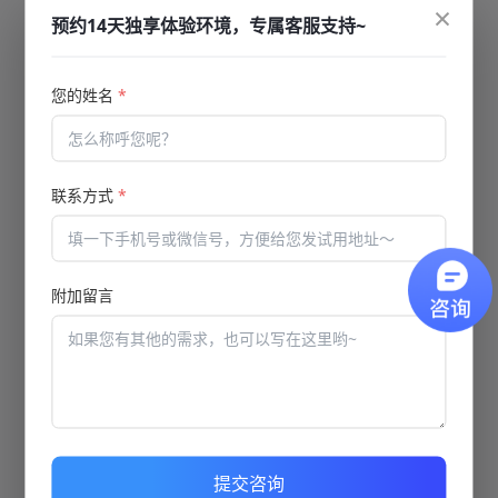
×
预约14天独享体验环境，专属客服支持~
您的姓名
*
智能考试防作弊
联系方式
*
人脸识别 | 公安认证三要素，考前/考中人脸对比
防作弊 | 控制设备端、考试水印、无动作/切屏强制交卷
附加留言
监考中心 | 考生人脸/视频监控，答题进度管理
三路监考 | 三路音视频监考，保障考试公平
提交咨询