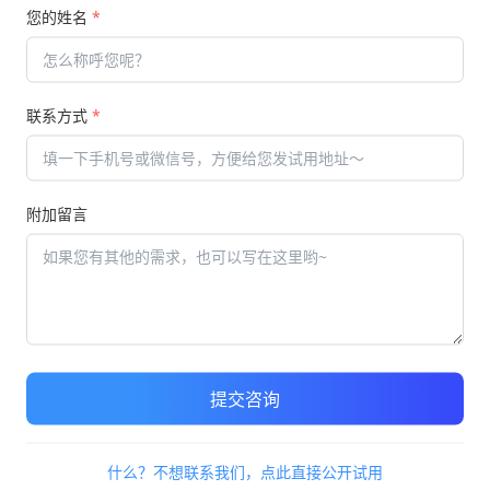
您的姓名
*
满足不同时间段的员工的培训学习，会采用线上培训的方式进
在线学习，不受场地限制也不受时间限制，员工还能通过这种系
联系方式
*
，也可以通过平板都能够进行培训进行，学习考试的时候也非常
型丰富，多种题库习题都可以选择。对员工的培训来说，真的是
也非常困难，而采用这种在线培训在线考试的方式，真的是解决
附加留言
，认为便利性很强，毕竟这种在线系统功能非常的全面，因为考
收藏错题，及时改错，及时讲解，哪些错题可避免，学生心中大
的方式了解到底是哪里错误了，这样对考生的学习也是非常有好
学习情况。
问答，甚至题型还不受限制，可以随时地去添加。考试方面也更
够有多个模式进行选择，这样可以提升学员的学习积极性，提高
提交咨询
到了线上，系统的应用真的很方便，很多企业在员工培训过程中
对员工的培训还是非常重要的，而采用这样的培训方式，效果非
什么？不想联系我们，点此直接公开试用