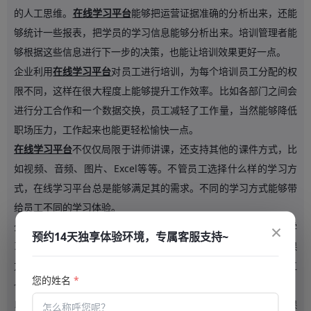
的人工思维。
在线学习平台
能够把运营证据准确的分析出来，还能
够统计一些报表，把学员的学习信息能够分析出来。培训管理者能
够根据这些信息进行下一步的决策，也能让培训效果更好一点。
企业利用
在线学习平台
对员工进行培训，为每个培训员工分配的权
限不同，这样在很大程度上能够提升工作效率。比如各部门之间会
进行分工合作和一个数据交换，员工减轻了工作量，当然能够降低
职场压力，工作起来也能更轻松愉快一点。
在线学习平台
不仅仅局限于讲师讲课，还支持其他的课件方式，比
如视频、音频、图片、Excel等等。不管员工选择什么样的学习方
式，在线学习平台总是能够满足其的需求。不同的学习方式能够带
给员工不同的学习体验。
×
企业
在线学习平台
是非常方便的。员工可以拿起手机随时进行学
预约14天独享体验环境，专属客服支持~
习。如果手边儿有手提电脑，也可以进行学习。跟传统的线下授课
方式相比，它不受地域的限制。而且因为视频可以重复播放，员工
您的姓名
*
也可以重复进行学习，对于知识的吸收是有好处的。
以往企业要给员工进行培训，需要统筹一个上课的时间，不能上课