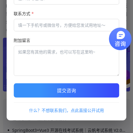
的员工还得调休换岗。在培训的过程中，需要印刷很多的资料，还
联系方式
*
需要教学场地，这种开支是非常大的。现在采用
在线
学习
平台
在线
培训，这些成本开支都可以省去。对于企业来说，培训成本降低了
很多，培训效果却好了很多。
附加留言
提交咨询
推荐阅读
什么？不想联系我们，点此直接公开试用
在线考试多人协同阅卷功能梳理
SpringBoot3+Vue3 开源在线考试系统｜云帆考试系统 V2.0 源码下载