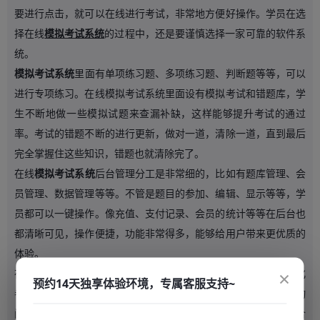
要进行点击，就可以在线进行考试，非常地方便好操作。学员在选
择在线
模拟考试系统
的过程中，还是要谨慎选择一家可靠的软件系
统。
模拟考试系统
里面有单项练习题、多项练习题、判断题等等，可以
进行专项练习。在线模拟考试系统里面设有模拟考试和错题库，学
生不断地做一些模拟试题来查漏补缺，这样能够提升考试的通过
率。考试的错题不断的进行更新，做对一道，清除一道，直到最后
完全掌握住这些知识，错题也就清除完了。
在线
模拟考试系统
后台管理分工是非常细的，比如有题库管理、会
员管理、数据管理等等。不管是题目的参加、编辑、显示等等，学
员都可以一键操作。像充值、支付记录、会员的统计等等在后台也
都清晰可见，操作便捷，功能非常得多，能够给用户带来更优质的
体验。
×
在线
模拟考试系统
改变了利用纸考试的传统方式，它实现了无纸化
预约14天独享体验环境，专属客服支持~
考试，效率非常的高，成本非常的低。在线模拟考试系统能够自动
阅卷，节省了批卷老师的精力。在线模拟考试系统能够把错题集合