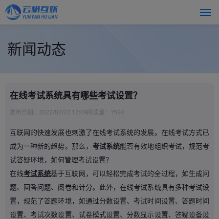
新闻动态
在线考试系统具有哪些考试设置？
发布日期：
2022/07/22 17:09
阅读量：
1594
互联网的快速发展也刺激了在线考试系统的发展。在线考试方式已
成为一种新的趋势。那么，
考试系统
能否有效地组织考试，规范考
试答疑环境，如何管理考试设置？
在线
考试系统
基于互联网，可以轻松完成考试的全过程，如生成问
题、回答问题、阅卷和计分。此外，在线考试系统具有多种考试设
置，规范了答题环境，如通过分数设置、考试时间设置、答题时间
设置、考试次数设置、试卷模式设置、分数显示设置、答疑设备设