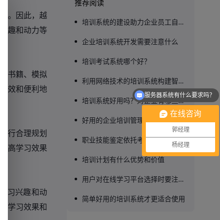
推荐阅读
力。因此，越
培训系统的建设助力企业员工自主学习水平的提升
兴趣和动力等
企业培训系统开发需要注意什么
培训考试系统哪个好？
子书籍、模拟
利用网络技术的培训系统构建智能化的学习管理平台
高效和便利地
服务器系统有什么要求吗？
培训系统好用吗？对企业有哪些好处？
在线咨询
好用的企业培训管理系统推荐
郭经理
进行合理规划
职业技能鉴定依托考试在线系统确保结果公平公正
杨经理
提高学习效果
培训计划有什么优势和价值
用户对在线学习平台选择时要注意的问题
学习兴趣和动
简单好用的培训系统才更适合使用
高学习效果和