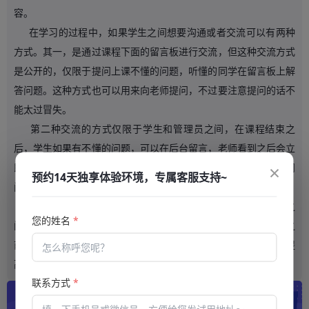
容。
在学习的过程中，如果学生之间想要沟通或者交流可以有两种
方式。其一，是通过课程下面的留言板进行交流，但这种交流方式
是公开的，仅限于提问上课不懂的问题，听懂的同学在留言板上解
答问题。这种方式也可以用来向老师提问，不过要注意提问的话不
能太过冒失。
第二种交流的方式仅限于学生和管理员之间，在课程结束之
后，学生如果有不懂的问题，可以在后台留言，老师看到之后会立
×
即进行回复。这种沟通的方式其实非常值得推荐，因为在课堂上问
预约14天独享体验环境，专属客服支持~
问题，的确会影响到课堂的效率。
在云帆互联
学习平台
上，无论是学生之间的沟通，还是老师之
您的姓名
*
间的沟通，都是高效且有意义的沟通。因为这样既可以确保同学之
前无障碍交流，也不会影响到老师上课的节奏，而且还能够有效提
高课程的趣味性。
联系方式
*