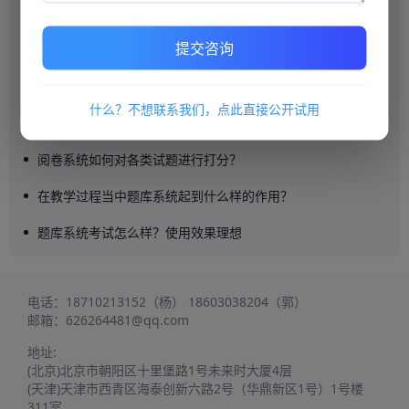
引领未来的学习平台：创造个性化、互动式的学习体验
提交咨询
网上阅卷系统的优点是什么？
积分商城
什么？不想联系我们，点此直接公开试用
构建学习激励闭环：以积分商城为核心的培训价值转化
阅卷系统如何对各类试题进行打分？
在教学过程当中题库系统起到什么样的作用？
题库系统考试怎么样？使用效果理想
电话：
18710213152（杨）
18603038204（郭）
邮箱：
626264481@qq.com
地址:
(北京)北京市朝阳区十里堡路1号未来时大厦4层
(天津)天津市西青区海泰创新六路2号（华鼎新区1号）1号楼
311室