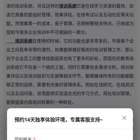
求的培训系统，并且这样的
培训系统
它是在线学习资源的载体，应
该它具备的是组织管理，效果评估，在线考试以及互动社区等关功
能，凭借着第一的成本，易于管理，无限制等相关特点，已经成为
现如今很多企业培训中不可或缺的一部分。
培训系统
在使用的时候，它的功能也是非常多的，毕竟每个企
业之间竞争非常的激烈，如果能够做好相关的培训管理工作，那么
对于企业员工的整体技能提高也有了更多的好处，而现在的教育培
训系统它不仅是一个统的工程，同时它需要包含需求分析。培训效
果评估以及培训组织与实施等相关环节，能够确保所有的功能都能
够正常的运转，需要有完善的管理体系。例如在线研究，在线测试
以及互动问答，进而能够实现混合式的学习方式，简化培训管理，
能够提高内部培训效果的一种转化。
培训系统
它应该具备一定的接入能力，不仅实现多平台访问电
×
预约14天独享体验环境，专属客服支持~
子学习，同时也能够与热门的即时通讯工具相互对接，例如使用微
信整合企业在线学习资源，实现多平台资源的利用。在整个需要培
训系统中一定要确保安全性，毕竟它是具备企业知识的搭建，所以
您的姓名
*