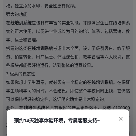
权，独立添加水印，安全性更有保障。
强大的功能
在线培训系统
应该具有丰富的实业功能，才能满足企业在线培训系
统的正常使用，以促进企业成长为目的的培训体系，包括营销、教
学、运营和管理。
搭建的这类
在线培训系统
考虑非常全面，设计了吸引客户、教学服
务、销售转化、用户运营、体验课营销、教学管理等六大模块，这
些模块都能很好地运行，达到整体的运营效果。
3.极高的稳定性
如果你想让学生满意，就必须有一个稳定的
在线培训系统
。在保证
学生顺利学习的同时，不会结巴。即使整个学校同时上线，它仍然
可以保持很好的稳定性，这证明它确实是非常稳定的。
此外，
在线培训系统
还具有很好的产品更新效率。总结了100000
×
+在线学校的需求，平均每代4.5天，可以保持良好的竞争力。如果
预约14天独享体验环境，专属客服支持~
您有这样的在线培训需求，建议您直接在网站在线咨询客服人员。
以上就是
在线培训系统
服务商给大家讲解的。如果你有更好的建