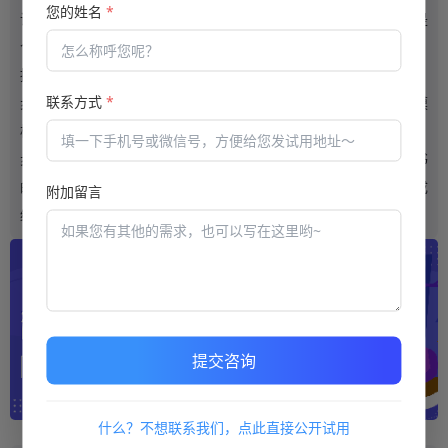
您的姓名
*
议，不妨提出来讨论。如果你对它感兴趣，就去试试看，也许这是
个不错的选择！
接下来给大家分享
在线培训系统
是如何管理证书的？
联系方式
*
步骤1：设计证书模板。您可以在后台证书管理中单击“添加模
板”，选择已有的证书模板，也可以自定义证书模板。
步骤2：颁发证书并下载。您可以在创建试卷时选择自动颁发证书
的方式，并设置证书颁发规则。如果考生通过考试并达到规定的成
附加留言
绩要求，系统将自动颁发证书。
提交咨询
什么？不想联系我们，点此直接公开试用