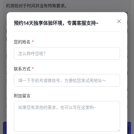
的测验对于时间并没有特殊要求。
只要学生能够在特定时间范围内完成测试的内容，就可以自己
×
选择想要参加考试的时间。这样做其实有利于培养学生的时间规划
预约14天独享体验环境，专属客服支持~
能力，让学生学会做时间的主人，而不是一直被老师和家长安排的
时间裹挟着向前进。
您的姓名
*
在云帆互联考试系统中，不仅学生参加考试的时间和地点没有
限制，老师出题组卷的时间和地点也相对比较自由。不过为了提高
工作效率，大多数老师都会选择在校工作。如果有特殊情况，无法
联系方式
*
出现在学校，老师也可以通过
在线考试系统
出题组卷，并不会影响
到学生的学习进程。
除此之外，云帆互联线上考试平台支持系统阅卷，不需要老师
附加留言
亲自批改试卷，学生提交试卷之后，系统自动会对学生的试卷进行
打分。系统评分与人工打分相比，不仅效率很高，而且失误率也会
大大降低。