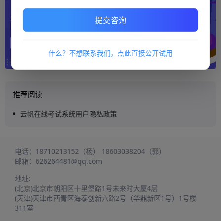
提交咨询
什么？不想联系我们，点此直接公开试用
推荐阅读
云帆在线考试系统用户隐私政策
电话：
18710213152（杨）
18603038204（郭）
邮箱：
626264481@qq.com
地址:
(北京)北京市朝阳区十里堡路1号未来时大厦4层
(天津)天津市西青区海泰创新六路2号（华鼎新区1号）1号楼
311室