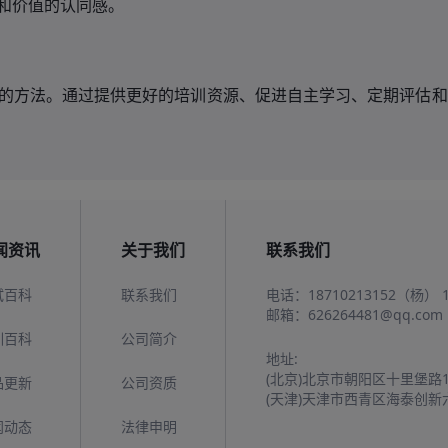
和价值的认同感。
的方法。通过提供更好的培训资源、促进自主学习、定期评估和
闻资讯
关于我们
联系我们
试百科
联系我们
电话：
18710213152（杨）
邮箱：
626264481@qq.com
训百科
公司简介
地址:
(北京)北京市朝阳区十里堡路
品更新
公司资质
(天津)天津市西青区海泰创新
闻动态
法律申明