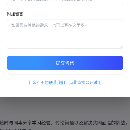
附加留言
独立地学习和发展自己的技能。员工可以自由选择课程，并在自
，提高其绩效和生产力。
提交咨询
。公司可以定期评估员工的学习成果并给予反馈，从而鼓励员工
什么？不想联系我们，点此直接公开试用
训计划中存在的问题并做出调整，以确保培训计划的有效性。
随时与同事分享学习经验、讨论问题以及解决共同面临的挑战。