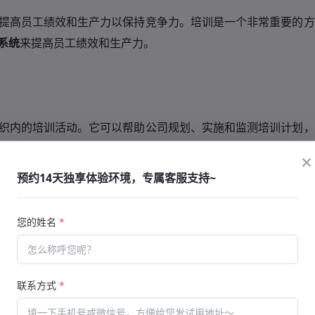
提高员工绩效和生产力以保持竞争力。培训是一个非常重要的方
系统
来提高员工绩效和生产力。
织内的培训活动。它可以帮助公司规划、实施和监测培训计划，
还可以自动生成报告，帮助公司评估培训的成效并做出调整。
×
预约14天独享体验环境，专属客服支持~
您的姓名
*
统的面对面培训，线上培训具有更大的灵活性和可扩展性。员工
联系方式
*
地在线学习。这种方式可以减少因为时间、地点等固有条件而导