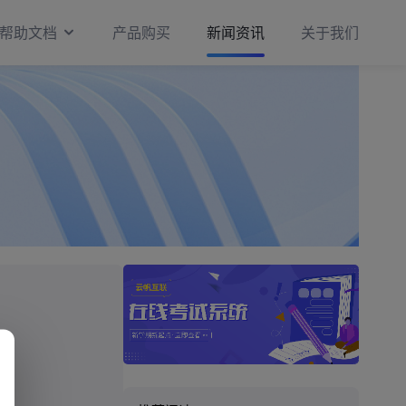
帮助文档
产品购买
新闻资讯
关于我们