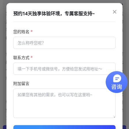
创新科技和学习平台实现在线学习与现实应用的无缝衔接。通过
×
预约14天独享体验环境，专属客服支持~
实践操作、模拟测试等方式，学习平台可以让学员更好地掌握和运
用所学知识和技能，从而实现学习效果的最大化。这种无缝衔接的
学习模式不仅可以提高学员的学习参与度和动力，还可以增强学员
您的姓名
*
的实践能力和创新能力。
创新科技和
学习平台
拓展了学习空间和边界。学习不再受限于时
联系方式
*
间、地点和传统教育模式，为学生提供更广阔的学习视野和更多元
化的学习选择。例如，学生可以通过在线学习平台参加来自世界各
地的课程、与国际学生共同学习、实现跨文化交流和合作等。
附加留言
通过多元化的学习方式和手段、基于人工智能的个性化学习、数
字化教育资源建设、在线学习与现实应用的无缝衔接以及拓展学习
空间和边界等方面的发展，学生可以获得更好的学习体验，提高学
习效果和竞争力，促进个人成长和社会发展。