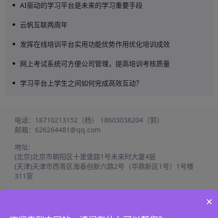
AI驱动的学习平台是未来的学习重要手段
云帆互联两周年
发挥在线培训平台实用功能优势作用优化培训成效
网上考试系统可方便公司管理，提高培训考核质量
学习平台上学生之间如何完成高效互动？
电话：
18710213152（杨）
18603038204（郭）
邮箱：
626264481@qq.com
地址:
(北京)北京市朝阳区十里堡路1号未来时大厦4层
(天津)天津市西青区海泰创新六路2号（华鼎新区1号）1号楼
311室
×