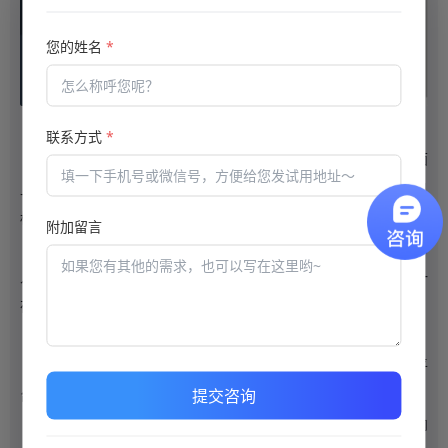
您的姓名
*
批量导入
excel
联系方式
*
批量导入需要将试题信息整理到表格模板中，通过系统界面
excel
上传导入文件将试题一次性的导入到系统中。适用于试题数量多且
格式统一的场景。
附加留言
特点：通过
表格的形式可以将大量试题导入，提高了试题录
Excel
入的工作效率；统一格式要求，确保导入的准确性和一致性；统一
在
表格整理编辑试题，方便修改。
excel
在线批量导入
复制和整理
内容，通过粘贴的方式导入到系统中；从三方平
word
提交咨询
台得到试题结果整理后一并导入到系统中。
特点：兼容性好，除了
中的内容也可以将其他平台格式的内
word