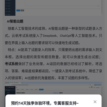
智能出题
AI
随着人工智能技术的成熟，
智能出题是一种新型的试题录入方
AI
式。云帆考试系统接入了
、
等人工智能技术。只
DeepSeek
ChatGpt
要在界面上输入出题的要求就可以快速地生成试题。
特点：
提高了试题录入的效率，只需要把出题的需求输入到文
AI
本框，选择出题的类型和题目数量，就可以快速生成出试题；
考试系统
做好了业务处理，
返回的数据已经经过了解析，将选
AI
项、答案、难易度结果都返回，一键录入到考试系统中，降低了录
入的错误率；
出题依托海量题库，丰富了试题的多样性。
AI
×
预约14天独享体验环境，专属客服支持~