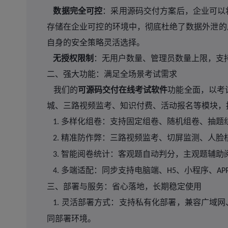
数据完全可控
：
采用源码交付方案后，企业可以
存储在企业可控的环境中，彻底杜绝了数据外泄的
自身的安全策略灵活选择。
无授权限制
：无用户数量、管理员数量上限，支
二、强大功能：满足全场景考试需求
我们的
可源码交付在线考试软件
功能全面，以考
城、三路视频监考、知识付费、活动报名等模块，
多样化组卷：支持固定组卷、随机组卷、抽题
1.
精准防作弊：三路视频监考、切屏监测、人脸
2.
智能阅卷统计：客观题自动判分，主观题辅助
3.
多端适配：同步支持电脑端、
、小程序、
4.
H5
AP
三、部署与服务：省心落地，长期稳定使用
灵活部署方式：支持私有化部署，兼容广域网
1.
同部署环境。