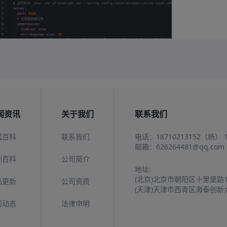
闻资讯
关于我们
联系我们
试百科
联系我们
电话：
18710213152（杨）
邮箱：
626264481@qq.com
训百科
公司简介
地址:
(北京)北京市朝阳区十里堡路
品更新
公司资质
(天津)天津市西青区海泰创新
闻动态
法律申明