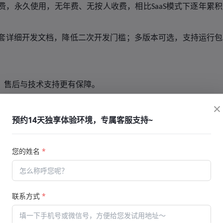
费，永久使用，无年费、无按人收费，
相比
模式下逐年累积
SaaS
套详细开发文档，降低二次开发门槛；多版本可选，支持运行包
，售后与技术支持更有保障。
持深度定制与二次开发，系统长期适配业务迭代。
×
到金融认证考试、医疗知识竞赛，全行业适配。
预约14天独享体验环境，专属客服支持~
一站式解决考试系统搭建、使用、迭代全流程问题。
您的姓名
*
在为企业的数字化学习体系投资一个可持续进化的底座。企业的
企业永远可以根据未来的需要，自主地对考试系统进行升级和改
联系方式
*
这正是可源码交付在线考试软件的核心价值所在。在数字化转型