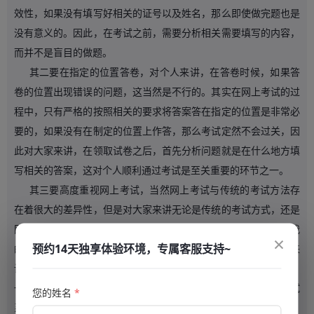
效性，如果没有填写好相关的证号以及姓名，那么即使做完题也是
没有意义的。因此，在考试之前，需要分析相关需要填写的内容，
而并不是盲目的做题。
其二要在指定的位置答卷，对个人来讲，在答卷时候，如果答
卷的位置出现错误的问题，这当然是不行的。其实在网上考试的过
程中，只有严格的按照相关的要求将答案答在指定的位置是非常必
要的，如果没有在制定的位置上作答，那么考试定然不会过关，因
此对大家来讲，在领取试卷之后，首先分析问题就是在什么地方填
写相关的答案，这对个人顺利通过考试是至关重要的环节之一。
其三要高度重视网上考试，当然网上考试与传统的考试方法存
在着很大的差异性，但是对大家来讲无论是传统的考试方式，还是
网上考试，都需要高度重视，因为只有高度重视，才能够使得自我
×
预约14天独享体验环境，专属客服支持~
的考试能够被顺顺利利的通过，如果没有重视考试，那么对大家来
讲任何考试都难以通过。对企业来讲，在使用考试系统的过程中，
一定要做到高度的重视，也不能够随意应付，如果自身在使用考试
您的姓名
*
系统过程中，存在着随意应付的思维，那么就很难实现考试通过，