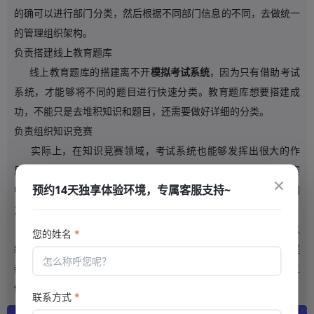
的确可以进行部门分类，然后根据不同部门信息的不同，去做统一
的管理组织架构。
负责搭建线上教育题库
线上教育题库的搭建离不开
模拟考试系统
，因为只有借助考试
系统，才能够将不同的题目进行快速分类。教育题库想要搭建成
功，不能只是去堆积知识和题目，还需要做好详细的分类。
负责组织知识竞赛
实际上，在知识竞赛领域，考试系统也能够发挥出很大的作
用。因为考试系统中有多种答题模式，这些模式被应用到知识竞赛
×
预约14天独享体验环境，专属客服支持~
中，完全不会有违和感。相反，会让知识竞赛进行得更加顺利，因
为考试系统的综合性能非常强大。
云帆互联考试系统除了能够应用于上述三大领域之外，还可以
您的姓名
*
给学生布置电子作业，在线为学生提供刷题练习的机会。由于全程
都是电子监控考试和电子阅卷，所以老师的压力减轻了很多，学生
做完练习之后，也能够快速得到答案。
联系方式
*