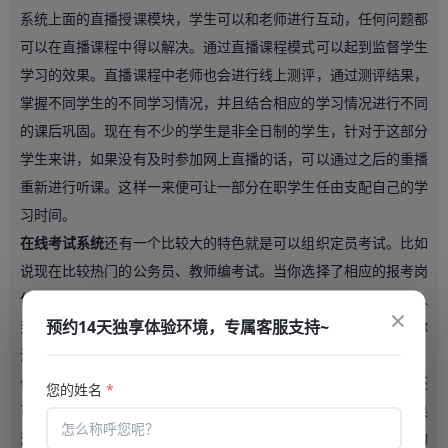
系统上面的直播授课模块，学生可以和老师进行互动，任何问题都
可以在直播课程中得以解决。通过直播课程模式可以起到监督学生
学习的效果。直播课程中老师也会进行线上测评，通过测评结果，
掌握不同学生的不同学习情况，并且结合相应的学习情况进行不同
的课后巩固。现在有不少的学生是非全日制的学生，针对于这部分
学生来讲，如果没有及时参加网上直播的话，可以通过之后的重播
重新进行听课。这样一来便可让一部分在职学生任由支配自己的学
习时间。
在线考试系统
还有一个比较大的特色就是可以组织定员考试。比如
说现在比较热门的公务员、教师编考试。当你选择了相应的报考岗
位，那么在这一批学生当中跟你选择同一批报考岗位的人将会进入
×
预约14天独享体验环境，专属客服支持~
到同样的模块中进行相应的考试。从最终的考试结果中也能够让你
清楚竞争对手的实力，以便于激起你的学习斗志。
优质的
在线考试系统
能够学生接触到更多不同类型的题目，同时还
您的姓名
*
可以起到一个有效的监督作用。有不少的学生在学习的过程中如果
没有人监督的话会产生惰性，甚至很长时间都会放弃学习。而好的