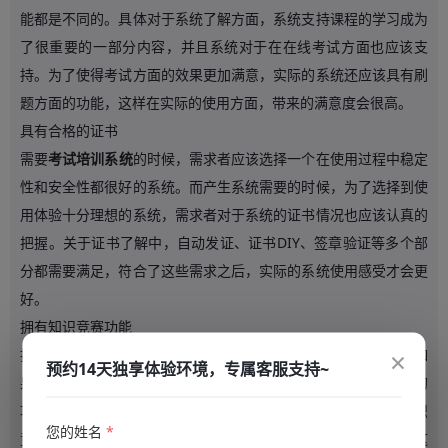
能都是不同的。具体对于系统了解方面，系统支持课程的学习成为
了很重要的一部分内容，并且系统对于在在线考试方面也应该支
持。为了使得考试方面的效果更加满意，实际的系统还应该具有刷
题方面的功能，这样在实际的使用方面，带来的满意度会很高。
具有合格的证书
需要
考试培训系统
的时候，需求者应该选择一个在使用过程中稳定
性和安全性都很好的系统。而产生系统需要的时候，为了选择到使
用体验十分理想的系统，需求者对于系统的证书情况也应该认真的
把握。关于证书了解中，自动发证、证书DIY、签章验证等多个部
分都需要满足，符合了这些需求之后，实际的系统使用感受才会更
好。
拥有知识竞赛功能
×
把握
考试培训系统
还需要注意，实际考试虽然是很枯燥的，可是如
预约14天独享体验环境，专属客服支持~
果系统的功能很丰富，那么使用过程中也会充满乐趣。对于系统的
功能了解中，能够支持知识竞赛确实是很不错的一部分构成。知识
您的姓名
*
竞赛可以灵活的进行配置，在内部的榜单方面也应该是完整的，这