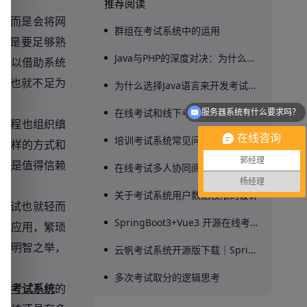
推荐阅读
，而是会将网
群组在考试系统中的运用
还是要足够熟
Java与PHP的深度对决：为什么企业级在线考评最终都选择了Java考试系统？
可以借助系统
睐也就不足为
为什么选择Java语言来开发考试系统？
在线考试和线下考试结合
服务器系统有什么要求吗？
过程也组织缜
在线咨询
培训考试系统常见问题 - 私有化部署答疑
么样的方式和
郭经理
就是值得信赖
在线考试多人协同阅卷功能梳理
杨经理
关于考试系统用户数据权限的设计
考试也就轻而
SpringBoot3+Vue3 开源在线考试系统｜云帆考试系统 V2.0 源码下载
泛应用，繁琐
失为明智之举，
云帆考试系统开源版下载｜SpringBoot 在线考试系统源码部署教程，企业轻量化在线考试系统推荐
多次考试取分的逻辑思考
名考试系统
的