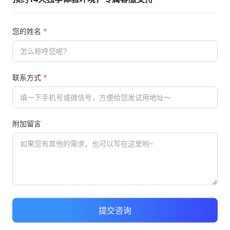
少的关键环节，只不过如今已经很少采用传统的线下报名渠道
流程有着举足轻重的通，因此对于
网上报名考试系统
的功能特点
您的姓名
*
环节。当然，网上报名还有很多的便利条件，成功报名以后，还
这对提高报名和考试的成功率大有裨益，得到相关群体的一致青
联系方式
*
为严苛的，不仅考试成绩要符合相关的标准，而且对整个考试
这也是
网上报名考试系统
备受瞩目的原因所在。其实不管采用什
束以后，及时得到后续的考试结果和资质条件，对于报名者来说
附加留言
够熟练掌握网上报名系统的操作技巧，成功报名并且顺利完成
的
网上报名考试系统
是极具实用价值的。正是因为网上系统的广
为契机 转变固有的报名和考试模式，无论从哪个角度来说都不
。
提交咨询
料，对于提高报名效率和成功率是有很大帮助的，不过
网上报