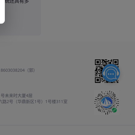
系统还具有多
18603038204（郭）
1号未来时大厦4层
六路2号（华鼎新区1号）1号楼311室