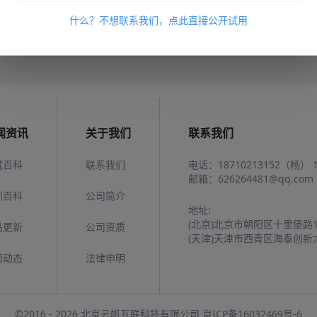
对应的才做，就能够在预定时间完成考试。不仅如此，网上报名
什么？不想联系我们，点此直接公开试用
度和优化考试环境创造了便利条件。
闻资讯
关于我们
联系我们
试百科
联系我们
电话：
18710213152（杨）
邮箱：
626264481@qq.com
训百科
公司简介
地址:
(北京)北京市朝阳区十里堡路
品更新
公司资质
(天津)天津市西青区海泰创新
闻动态
法律申明
©2016 - 2026 北京云帆互联科技有限公司
京ICP备16032469号-6