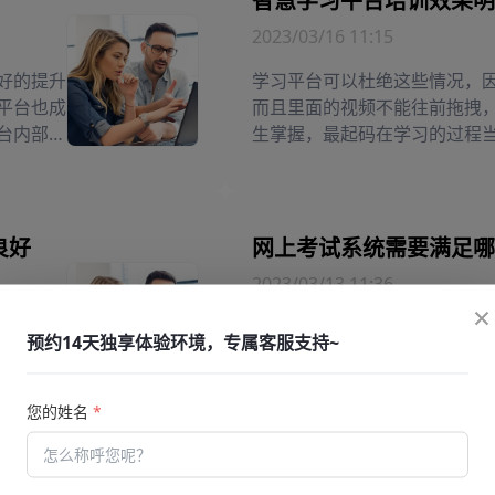
智慧学习平台培训效果明
2023/03/16 11:15
好的提升
学习平台可以杜绝这些情况，
平台也成
而且里面的视频不能往前拖拽
台内部的
生掌握，最起码在学习的过程
使用的多
的学习内容。可以用于很多地
位需求者
心，有些培训中心需要对自己
题处理更
的考核方式不太合适。
良好
网上考试系统需要满足哪
2023/03/13 11:36
×
种考试系
当需要开展网站学习检测的时
预约14天独享体验环境，专属客服支持~
优势。在
实是很关键的。而把握系统过
，可以看
为了很多人都关注的一个系统
都了如指
满足的一些功能的情况也成为
您的姓名
*
可以更好地丰富使用涉及到的
类的功能的因素也需要慎重地