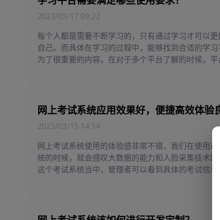
学习平台需要满足哪些使用要求？
2023/03/17 09:22
每个人都是需要不断学习的，只有通过学习才可以更
自己。而具体在学习的过程中，能够找到合适的学习
为了很重要的内容。在对于多个平台了解的时候，平
一些基本的情况也需要格外认真的注意。只有负荷了
个部分的要求，带来的反馈才会格外好，所以希望各
都可以更加慎重的丰富这部分的知识，才可以使得问
好。
网上考试系统应用效果好，便捷高效体验
2023/03/15 14:14
网上考试系统使用的体验感非常不错，我们在使用这
统的时候，就会感叹大数据的能力和人脸采集技术的
这个考试系统当中，管理者可以看到具体的考试信息
到员工的培训进度，对于每一位用户的基础培训情况
掌。另外还可以满足多端登录的需求.