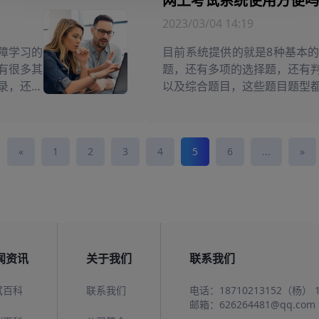
网上考试系统使用方便吗
2023/03/04 14:19
障学习的
目前系统提供的就是8种基本
有很多其
题，还有多项的选择题，还有
录，还可
以及综合题目，这些题目题型
序的方式
系统不仅题型丰富，而且还有
些培训的
地添加题目，还可以批量地导
学校都有一定的帮助。
«
1
2
3
4
5
6
...
»
闻资讯
关于我们
联系我们
试百科
联系我们
电话：
18710213152（杨）
邮箱：
626264481@qq.com