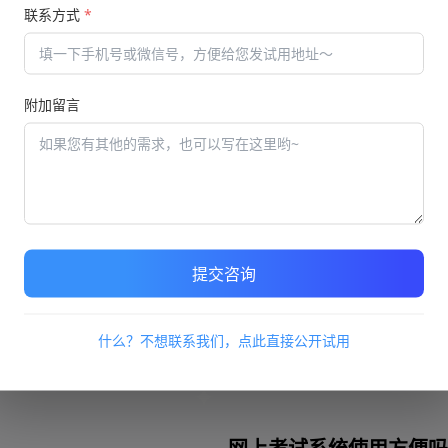
学习平台如何确保参与者
联系方式
*
2023/03/10 12:08
行定制开
使用学习平台的时候，很多使
更好地丰
情况。而把握平台在应用过程
附加留言
况也是需
学习时间控制的问题也成为了
课程的时间情况以及学习时间
这些时间的因素都把握好之后
会更加满意。
网上考试系统可方便公司管理，提高培训考核质量
学习平台在应用过程中的
2023/03/07 14:04
提交咨询
型特别丰
很多企业操作员工培训的时候
的基本需
更加简单，能够选择合适的平
什么？不想联系我们，点此直接公开试用
对不可忽
平台过程中，内部应用涉及到
刷题的相
都关心的内容。具体在满足了
的考核。
果才会更好，所以平台应用涉
慎重的来把握。