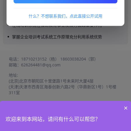
在线培训系统是否支持在线考试模式？
在线培训系统的智能功能优化了学习体验
什么？不想联系我们，点此直接公开试用
在线培训系统在推进教育事业发展方面起重要作用
掌握企业培训考试系统工作原理充分利用系统优势
电话：
18710213152（杨）
18603038204（郭）
邮箱：
626264481@qq.com
地址:
(北京)北京市朝阳区十里堡路1号未来时大厦4层
(天津)天津市西青区海泰创新六路2号（华鼎新区1号）1号楼
311室
×
欢迎来到本网站，请问有什么可以帮您？