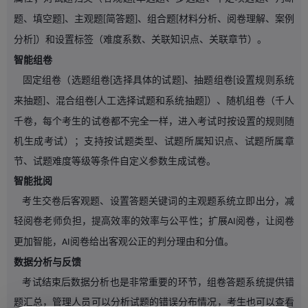
题、填空题
、主观题
简答题
、组合题
材料分析、阅卷理解、案例
]
[
]
[
分析
）和设置标签（难度系数、关联知识点、关联章节）。
]
智能组卷
固定组卷（选题组卷
选择具体的试题
、抽题组卷
设置规则系统
[
]
[
来抽题
、混合组卷
人工选择试题和系统抽题
）、随机组卷（千人
]
[
]
千卷，每个考生的试卷都不完全一样，进入考试时按设置的规则随
机生成考试）；支持按试题类型、试题所属知识点、试题所属章
节、试题难度等级等条件自定义参数生成试卷。
智能批阅
考生交卷后客观题、设置答题关键词的主观题系统立即出分，减
轻阅卷老师负担，提高效率的效率与公平性；扩展
阅卷，让阅卷
AI
更加智能，
阅卷给出客观公正的判分理由和分值。
AI
数据分析与反馈
考试结束后数据分析也是非常重要的环节，组卷答题系统提供错
题汇总，管理人员可以分析试题的错误分布情况，考生也可以查看