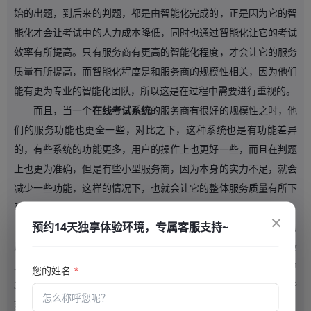
始的出题，到后来的判题，都是由智能化完成的，正是因为它的智
能化才会让考试中的人力成本降低，同时也通过智能化让它的考试
效率有所提高。只有服务商有更高的智能化程度，才会让它的服务
质量有所提高，而智能化程度是和服务商的规模性相关，因为他们
能有更为专业的智能化团队，所以这是在过程中需要进行重视的。
而且，当一个
在线考试系统
的服务商有很好的规模性之时，他
们的服务功能也更全一些，对比之下，这种系统也是有功能差异
的，有些系统的功能更多，用户的操作上也更好一些，而且在判题
上也更为准确，但是有些小型服务商，因为本身的实力不足，就会
减少一些功能，这样的情况下，也就会让它的整体服务质量有所下
降，所以这也就需要让用户在选择中有所注意。
×
预约14天独享体验环境，专属客服支持~
而且在所有的
在线考试系统
服务商中，当一个服务商有更大的
规模性之时，也就有很好的信誉，因为他们的规模性有更高的投
入，服务中也就重视用户的体验，生怕用户给自己差评，在服务中
您的姓名
*
3也就更为谨慎一些，相反，如果是一些服务商没有规模性，有些
就是借用的其他服务商的服务器，随时倒闭也不会有更多的损失，