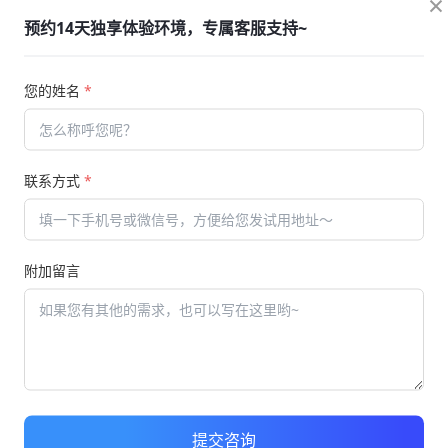
×
预约14天独享体验环境，专属客服支持~
是大家比较关注的话题，考试软件也叫做考试系统，其实说白了
呢？跟着我们一起来了解一下吧。
您的姓名
*
在考试之前进行人员的确定，通过智能化的
考试软件
能够确定考
助，目前很多人对于考试系统有不了解的，大家不知道这个考试
试题进行组合，拿出一份可以让考生考核做题的内容就行，这个
联系方式
*
题目，还可以支持自定义题目。组织考试更轻松，不管是人员的
附加留言
家要知道想要智慧化的阅卷，我们就需要借助于专业的软件系统
的过程当中，大家可以体会到方便之处，这个试卷如果要人工去
，但是如果用机器阅卷的话，几秒钟就好了，智能化的阅卷就是
提交咨询