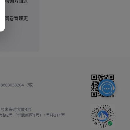
。培训方面过
，阅卷管理更
18603038204（郭）
1号未来时大厦4层
六路2号（华鼎新区1号）1号楼311室