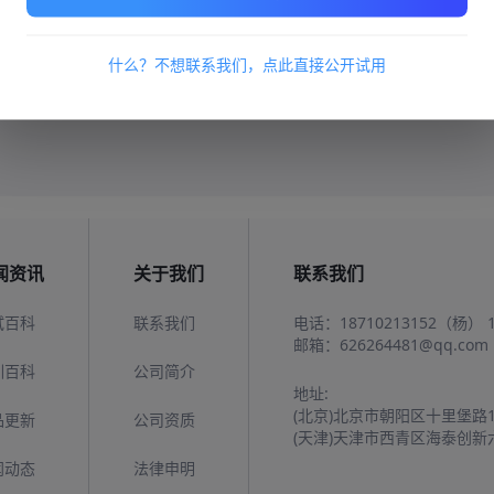
板块，还有大量的题库中心，考核工作人员的时候可以先做培训
程当中，我们看到的是考核的结果，还有智慧化的培训过程。
什么？不想联系我们，点此直接公开试用
培训以及专业化的考试提供了帮助，让工作更简单，考试更轻松
效果还是很好的。
闻资讯
关于我们
联系我们
试百科
联系我们
电话：
18710213152（杨）
邮箱：
626264481@qq.com
训百科
公司简介
地址:
(北京)北京市朝阳区十里堡路
品更新
公司资质
(天津)天津市西青区海泰创新
闻动态
法律申明