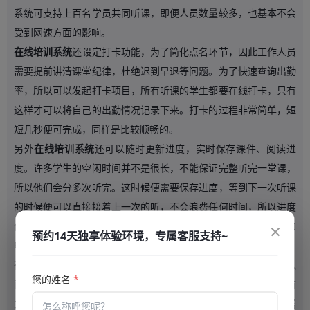
系统可支持上百名学员共同听课，即便人员数量较多，也基本不会
受到网速方面的影响。
在线培训系统
还设定打卡功能，为了简化点名环节，因此工作人员
需要提前讲清课堂纪律，杜绝迟到早退等问题。为了快速查询出勤
率，所以可以发起打卡项目，所有听课的学生都要在线打卡，只有
这样才可以将自己的出勤情况记录下来。打卡的过程非常简单，短
短几秒便可完成，同样是比较顺畅的。
另外
在线培训系统
还可以随时更新进度，实时保存课件、阅读进
度。许多学生的空闲时间并不是很长，不能保证完整听完一堂课，
所以他们会分多次听完。这时候便需要保存进度，等到下一次听课
的时候便可以直接接着上一次的听，不会浪费任何时间，所以进度
×
保持工作同样很重要。它还可以跨端阅读，即便人们打算将手机和
预约14天独享体验环境，专属客服支持~
电脑搭配起来共同使用也是没有问题的。
在线培训系统
一直都拥有各种强大的功能，如今的培训系统五花八
您的姓名
*
门，云帆互联之所以能够脱颖而出，确实与它具有的特色功能有
关，因为这里推出了各种款式的产品，因此进一步满足了人们的需