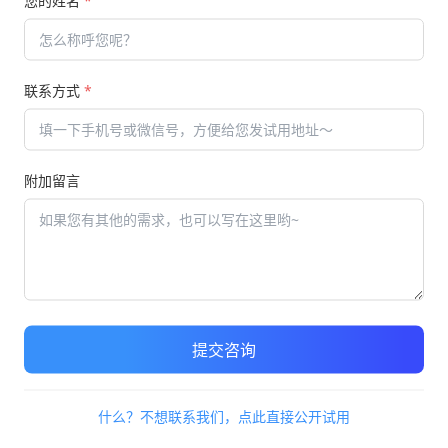
您的姓名
*
赛答题等活动的平台。随着科学技术的发展，市面上出现了很多
考试系统
选哪个比较好？
联系方式
*
考试管理、参加方式、考试报表、支持多端口多平台在线考试、
备了，才能保证可以使用网上考试系统组织完成考试活动。
附加留言
的稳定性，如果稳定性不能保证的话，在组织考试的时候就会出
试效率。所以选择网上考试系统的时候一定要选择性能稳定、考
、排名、答题情况以及答卷情况。可以分析考试的参加率、通过
提交咨询
的答题情况进行正确率与错误率的分析。
统
的时候一定要多方面对考试系统进行考察，选择适合的网上考
什么？不想联系我们，点此直接公开试用