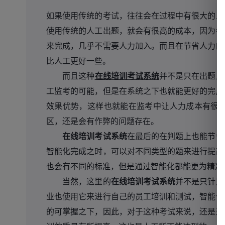
如果使用传统的考试，往往会在过程中有很大的人
使用传统的人工出题，就会有很高的成本，因为每
来完成，几乎不需要人力加入。而且在节省人力的
比人工更好一些。
而且这种
在线培训考试系统
并不是只在出题上
工监考的可能，但是在系统之下也就能更好的完成
效果优势，这样也就能在监考中让人力成本有很
区，还是会有作弊的问题存在。
在线培训考试系统
在最后的在判题上也能节省
智能化完成之时，可以对不同类型的题来进行提高
也会有不同的标准，但是通过智能化都能更为精准
当然，这里的
在线培训考试系统
并不是只针对
业也使用它来进行自己的员工培训和测试，智能化
的可掌握之下，因此，对于这种考试来说，还是这