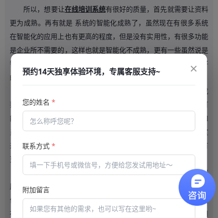
所以，想要让
在线培训系统
有很好的质量，首先就需要让资料
更为成熟。再有就是 系统的智能化成熟了，虽然现在有很多系统
在智能化的应用上也有更高的程度，但是没有实用性，有很多功能
是企业所不需要的，这样也就是智能化不成熟，更有一些虽然说是
×
智能化，但是仍然需要让企业进行人力加入，这样的也就难有更好
预约14天独享体验环境，专属客服支持~
的培训质量了，因为它在整个智能化上没有成熟性。
同时，在
在线培训系统
的使用中，它的成熟性也包括监考的成
您的姓名
*
熟性，如果是一个系统只能进行培训，考试之时员工有作弊的可
能，也就让它的培训质量跟着下降。特别是很多企业把这种考试和
员工的待遇挂钩，这样也就失去了企业的公平性，所以从这个角度
来说，也需要让它有更好的成熟性，但是这也需要让系统服务商有
联系方式
*
更好的能力，否则想要在成熟性上有所提高，也是不可能的。
企业在选择
在线培训系统
的时候，首先就要看系统服务商的资
历，因为老牌服务商在长期的服务中，首先是能对系统进行更好的
附加留言
优化，优化之下，也就能让系统成熟性提高，而且老牌服务商也会
在服务中更为了解用户的需要，也就能保证系统中的功能都是实用