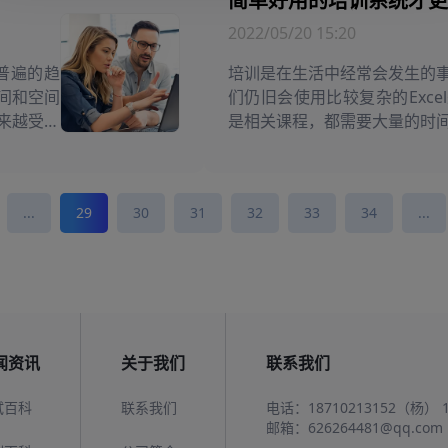
简单好用的培训系统才更
2022/05/20 15:20
普遍的趋
培训是在生活中经常会发生的
间和空间
们仍旧会使用比较复杂的Exc
来越受到
是相关课程，都需要大量的时
误，导致很多教师它们的工作量增
...
29
30
31
32
33
34
...
闻资讯
关于我们
联系我们
试百科
联系我们
电话：
18710213152（杨）
邮箱：
626264481@qq.com