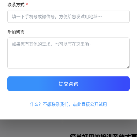
？
远程培训系统具有的优势
联系方式
*
2022/05/27 10:42
线培训的
随着互联网的逐渐发展，远程
入以及相
很多线下的教育培训机构，它
附加留言
系，并且
培训机构来讲，这样的方式它
制，随时随地都能够开启这样的培
远程培训系统越来越受到
2022/05/24 09:36
提交咨询
，大多数
一个企业的培训是非常重要的
场培训，
不可少的一部分。企业培训形
什么？不想联系我们，点此直接公开试用
参与的时
会有员工在职业务培训，面授
互联网时代的到来，线上培训学习